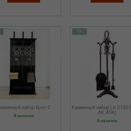
ТОП
аминный набор Epsy-2
Каминный набор LK D15016
AK, ASK)
В наличии
В наличии