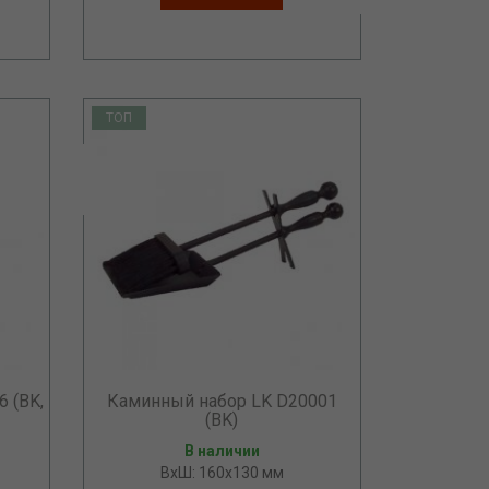
ТОП
 (BK,
Каминный набор LK D20001
(BK)
В наличии
ВхШ: 160х130 мм