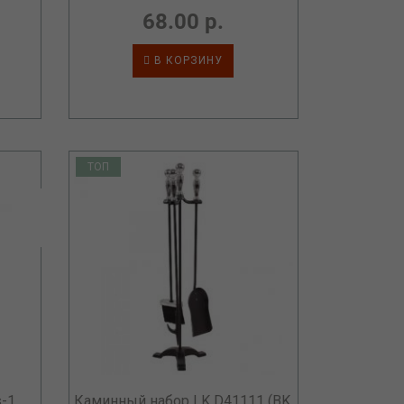
68.00 р.
В КОРЗИНУ
ТОП
s-1
Каминный набор LK D41111 (BK,