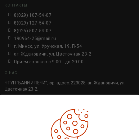
КОНТАКТЫ
8(029) 107-54-07
8(029) 127-54-07
8(025) 507-54-07
190964-25@mail.ru
г. Минск, ул. Уручская, 19, П-54
аг. Ждановичи, ул. Цветочная 23-2
Прием звонков c 9:00 - до 20:00
О НАС
ЧТУП "БАНИ И ПЕЧИ", юр. адрес: 223028, аг. Ждановичи, ул.
Цветочная 23-2.
УНП 691814498. Регистрация №691814498, от 30.06.2016,
Минский райисполком.
ДОПОЛНИТЕЛЬНО
Производители
Товары со скидкой