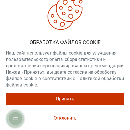
Плита
Плита
фиброцементная
фиброцементная
огнестойкая
огнестойкая
ФАСПАН Дикий
ФАСПАН Дикий
камень Горизонталь
камень Вертикаль
1200х600х8...
1200х800х8мм...
В наличии
Нет в наличии
Материал:
Материал:
ОБРАБОТКА ФАЙЛОВ COOKIE
Огнеупорный
Огнеупорный
Наш сайт использует файлы cookie для улучшения
безвредный
безвредный
пользовательского опыта, сбора статистики и
115.00 р.
135.00 р.
представления персонализированных рекомендаций.
Нажав «Принять», вы даете согласие на обработку
В КОРЗИНУ
В КОРЗИНУ
файлов cookie в соответствии с Политикой обработки
файлов cookie.
Принять
ТОП
Отклонить