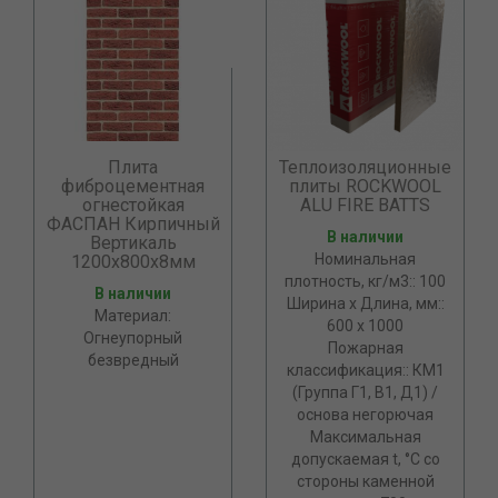
Плита
Теплоизоляционные
фиброцементная
плиты ROCKWOOL
огнестойкая
ALU FIRE BATTS
ФАСПАН Кирпичный
В наличии
Вертикаль
Номинальная
1200х800х8мм
плотность, кг/м3:: 100
В наличии
Ширина х Длина, мм::
Материал:
600 х 1000
Огнеупорный
Пожарная
безвредный
классификация:: КМ1
(Группа Г1, В1, Д1) /
основа негорючая
Максимальная
допускаемая t, °С со
стороны каменной