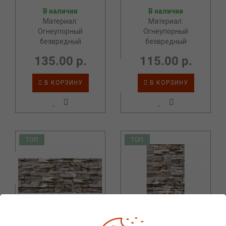
В наличии
В наличии
Материал:
Материал:
Огнеупорный
Огнеупорный
безвредный
безвредный
135.00 р.
115.00 р.
В КОРЗИНУ
В КОРЗИНУ
ТОП
ТОП