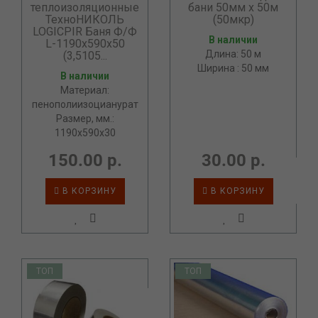
теплоизоляционные
бани 50мм х 50м
ТехноНИКОЛЬ
(50мкр)
LOGICPIR Баня Ф/Ф
В наличии
L-1190х590х50
Длина: 50 м
(3,5105...
Ширина : 50 мм
В наличии
Материал:
пенополиизоцианурат
Размер, мм.:
1190х590х30
150.00 р.
30.00 р.
В КОРЗИНУ
В КОРЗИНУ
ТОП
ТОП