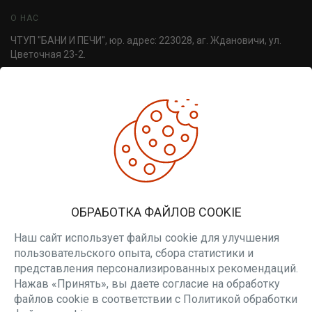
О НАС
ЧТУП "БАНИ И ПЕЧИ", юр. адрес: 223028, аг. Ждановичи, ул.
Цветочная 23-2.
УНП 691814498. Регистрация №691814498, от 30.06.2016,
Минский райисполком.
ДОПОЛНИТЕЛЬНО
Производители
Товары со скидкой
Печи для бани
ЛИЧНЫЙ КАБИНЕТ
ОБРАБОТКА ФАЙЛОВ COOKIE
Личный кабинет
Вакансии
Наш сайт использует файлы cookie для улучшения
пользовательского опыта, сбора статистики и
РАССЫЛКА
представления персонализированных рекомендаций.
Нажав «Принять», вы даете согласие на обработку
Будьте в курсе наших акций и новостей
файлов cookie в соответствии с Политикой обработки
ПОДПИСАТЬСЯ