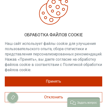
Печь для бани
Печь для бани
Ферингер Уют-25
Ферингер Уют-25
ПФ в кожухе Лайн
ПФ в кожухе Дуб
В наличии
В наличии
ОБРАБОТКА ФАЙЛОВ COOKIE
Мощность печи, кВт: 11
Мощность печи, кВт: 11
Объём парной, м³: до
Объём парной, м³: до
Наш сайт использует файлы cookie для улучшения
25
25
пользовательского опыта, сбора статистики и
Тип каменки: Закрытая
Тип каменки: Закрытая
представления персонализированных рекомендаций.
Режимы: Русская баня
Режимы: Русская баня
Нажав «Принять», вы даете согласие на обработку
2 232.59 р.
2 232.59 р.
файлов cookie в соответствии с Политикой обработки
файлов cookie.
В КОРЗИНУ
В КОРЗИНУ
Принять
Отклонить
ТОП
ТОП
Задать вопрос