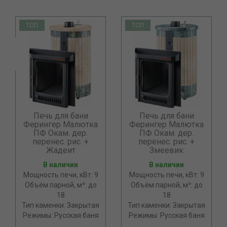
ТОП
ТОП
Печь для бани
Печь для бани
Ферингер Малютка
Ферингер Малютка
ПФ Окам. дер.
ПФ Окам. дер.
перенес. рис. +
перенес. рис. +
Жадеит
Змеевик
В наличии
В наличии
Мощность печи, кВт: 9
Мощность печи, кВт: 9
Объём парной, м³: до
Объём парной, м³: до
18
18
Тип каменки: Закрытая
Тип каменки: Закрытая
Режимы: Русская баня
Режимы: Русская баня