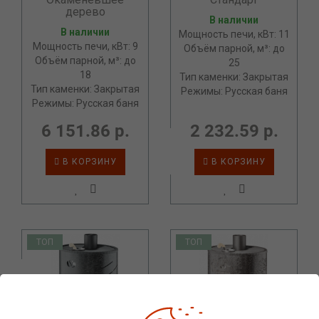
дерево
В наличии
В наличии
Мощность печи, кВт: 11
Мощность печи, кВт: 9
Объём парной, м³: до
Объём парной, м³: до
25
18
Тип каменки: Закрытая
Тип каменки: Закрытая
Режимы: Русская баня
Режимы: Русская баня
6 151.86 р.
2 232.59 р.
В КОРЗИНУ
В КОРЗИНУ
ТОП
ТОП