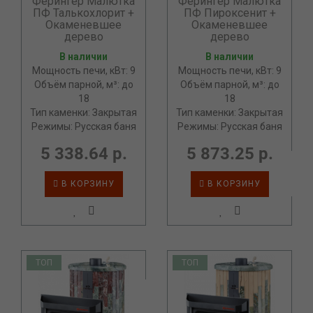
Ферингер Малютка
Ферингер Малютка
ПФ Талькохлорит +
ПФ Пироксенит +
Окаменевшее
Окаменевшее
дерево
дерево
В наличии
В наличии
Мощность печи, кВт: 9
Мощность печи, кВт: 9
Объём парной, м³: до
Объём парной, м³: до
18
18
Тип каменки: Закрытая
Тип каменки: Закрытая
Режимы: Русская баня
Режимы: Русская баня
5 338.64 р.
5 873.25 р.
В КОРЗИНУ
В КОРЗИНУ
ТОП
ТОП