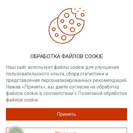
Минский райисполком.
ДОПОЛНИТЕЛЬНО
Производители
Товары со скидкой
Печи для бани
ЛИЧНЫЙ КАБИНЕТ
ОБРАБОТКА ФАЙЛОВ COOKIE
Личный кабинет
Вакансии
Наш сайт использует файлы cookie для улучшения
пользовательского опыта, сбора статистики и
РАССЫЛКА
представления персонализированных рекомендаций.
Нажав «Принять», вы даете согласие на обработку
Будьте в курсе наших акций и новостей
файлов cookie в соответствии с Политикой обработки
ПОДПИСАТЬСЯ
файлов cookie.
Принять