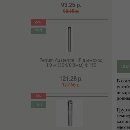
93.25 р.
98.15 р.
-5%
ТОП
Ferrum Austenite HF дымоход
1,0 м (304/0,8мм) Ф150
ОПИ
121.28 р.
В сос
127.66 р.
устой
декор
-5%
ровны
ТОП
Грунт
темпе
камин
элеме