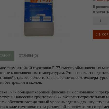
В рознич
отличать
В КОР
САНИЕ
ОТЗЫВЫ (0)
таве термостойкой грунтовки Г-77 вместо обыкновенных масе
чивые к повышенным температурам. Это позволяет подготавл
ативной отделки, более того, нанесение высокотемпературн
м, без трещин и сколов.
овка Г-77 обладает хорошей фиксацией к основанию и прекр
ратуры. Нанесение грунтовки Г-77 экономит строительный ма
ами обеспечивает должный уровень адгезии для штукатурки
нта в виде грунтовки из-за различной теплоемкости со врем