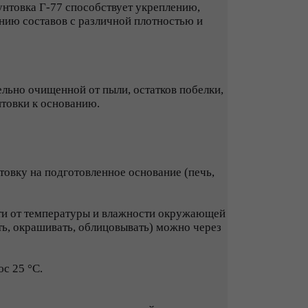
унтовка Г-77 способствует укреплению,
нию составов с различной плотностью и
тельно очищенной от пыли, остатков побелки,
нтовки к основанию.
товку на подготовленное основание (печь,
ти от температуры и влажности окружающей
ь, окрашивать, облицовывать) можно через
с 25 °С.