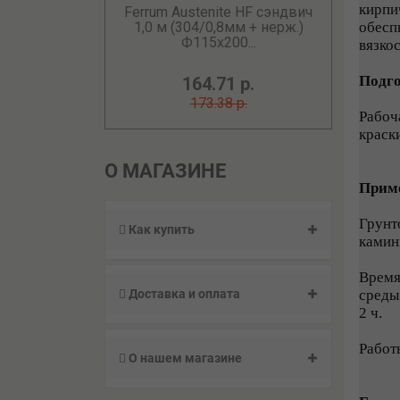
кирпи
Ferrum Austenite HF сэндвич
обесп
1,0 м (304/0,8мм + нерж.)
Ф115х200...
вязко
Подго
164.71 р.
173.38 р.
Рабоч
краск
О МАГАЗИНЕ
Приме
Грунт
Как купить
камины
Время
среды
Доставка и оплата
2 ч.
Работ
О нашем магазине