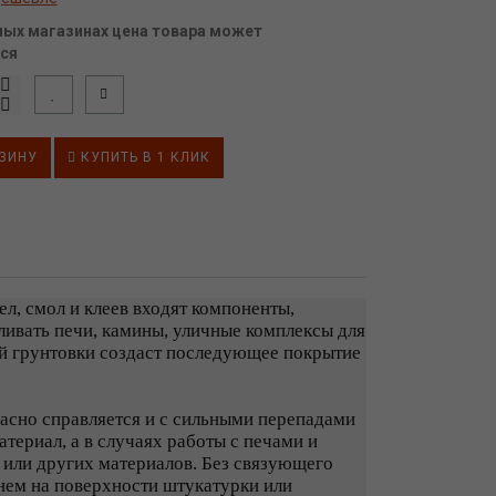
ных магазинах цена товара может
ся
ЗИНУ
КУПИТЬ В 1 КЛИК
л, смол и клеев входят компоненты,
ивать печи, камины, уличные комплексы для
ой грунтовки создаст последующее покрытие
асно справляется и с сильными перепадами
териал, а в случаях работы с печами и
 или других материалов. Без связующего
енем на поверхности штукатурки или