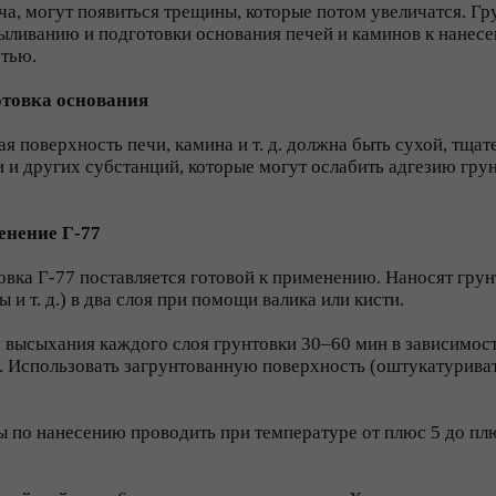
ча, могут появиться трещины, которые потом увеличатся. Гр
ыливанию и подготовки основания печей и каминов к нанесе
стью.
товка основания
ая поверхность печи, камина и т. д. должна быть сухой, тща
и и других субстанций, которые могут ослабить адгезию гру
нение Г-77
овка Г-77 поставляется готовой к применению. Наносят грун
 и т. д.) в два слоя при помощи валика или кисти.
 высыхания каждого слоя грунтовки 30–60 мин в зависимос
. Использовать загрунтованную поверхность (оштукатуриват
ы по нанесению проводить при температуре от плюс 5 до плю