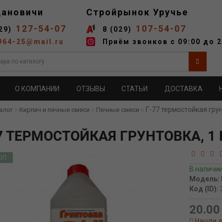
дановичи
Стройрынок Уручье
127-54-07
107-54-07
29)
8 (029)
964-25@mail.ru
Приём звонков с 09:00 до 2
О КОМПАНИИ
ОТЗЫВЫ
СТАТЬИ
ДОСТАВКА
Г-77 термостойкая грун
алог
Кирпич и печные смеси
Печные смеси
77 ТЕРМОСТОЙКАЯ ГРУНТОВКА, 1 
ОП
В наличи
Модель:
Код (ID):
20.00 
Нашли 