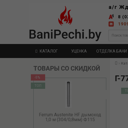
а/г Ж
8 (0
190
КАТАЛОГ
УЦЕНКА
ОТДЕЛКА БАНИ
Кат
ТОВАРЫ СО СКИДКОЙ
Г-
-5%
ТОП
Т
Ferrum Austenite HF дымоход
1,0 м (304/0,8мм) Ф115