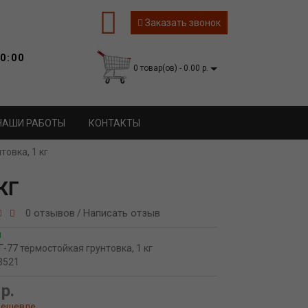
Заказать звонок
0:00
0 товар(ов) - 0.00 р.
НАШИ РАБОТЫ
КОНТАКТЫ
товка, 1 кг
КГ
0 отзывов
Написать отзыв
/
и
Г-77 термостойкая грунтовка, 1 кг
3521
р.
дешевле