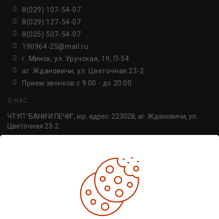
8(029) 107-54-07
8(029) 127-54-07
8(025) 507-54-07
190964-25@mail.ru
г. Минск, ул. Уручская, 19, П-54
аг. Ждановичи, ул. Цветочная 23-2
Прием звонков c 9:00 - до 20:00
О НАС
ЧТУП "БАНИ И ПЕЧИ", юр. адрес: 223028, аг. Ждановичи, ул.
Цветочная 23-2.
УНП 691814498. Регистрация №691814498, от 30.06.2016,
Минский райисполком.
ДОПОЛНИТЕЛЬНО
Производители
Товары со скидкой
Печи для бани