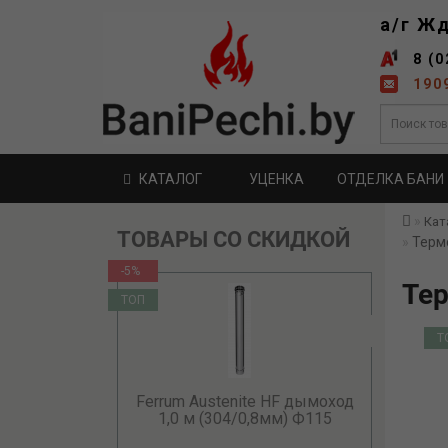
а/г Ж
8 (0
190
КАТАЛОГ
УЦЕНКА
ОТДЕЛКА БАНИ
Кат
ТОВАРЫ СО СКИДКОЙ
Терм
-5%
Тер
ТОП
Т
Ferrum Austenite HF дымоход
1,0 м (304/0,8мм) Ф115