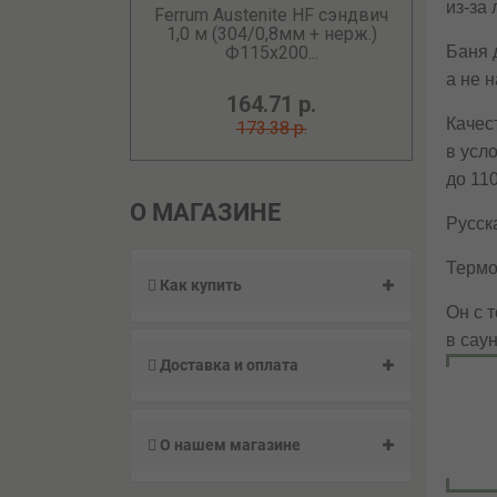
из-за
Ferrum Austenite HF сэндвич
1,0 м (304/0,8мм + нерж.)
Баня 
Ф115х200...
а не н
164.71 р.
Качес
173.38 р.
в усл
до 11
О МАГАЗИНЕ
Русск
Термо
Как купить
Он с 
в сау
Доставка и оплата
О нашем магазине