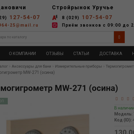
дановичи
Стройрынок Уручье
127-54-07
107-54-07
29)
8 (029)
964-25@mail.ru
Приём звонков с 09:00 до 2
О КОМПАНИИ
ОТЗЫВЫ
СТАТЬИ
ДОСТАВКА
алог
Аксессуары для бани
Измерительные приборы
Термогигроме
огигрометр MW-271 (осина)
могигрометр MW-271 (осина)
ОП
В наличи
Модель:
Код (ID):
130.0