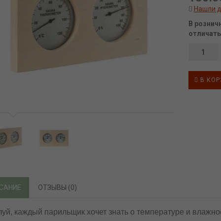
Нашли 
В рознич
отличать
В КОР
САНИЕ
ОТЗЫВЫ (0)
уй, каждый парильщик хочет знать о температуре и влажност