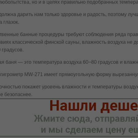
 любопытства, но и в целях правильно подобранных темпер
должна дарить нам только здоровье и радость, поэтому лу
а глазок.
твенные банные процедуры требуют соблюдения ряда прави
овиях классической финской сауны, влажность воздуха не
0 градусов.
ая баня — это температура воздуха 60−80 градусов и влажн
гигрометр MW-271 имеет прямоугольную форму вырезанную
точностью покажет уровень влажности и температуры возду
не безопаснее.