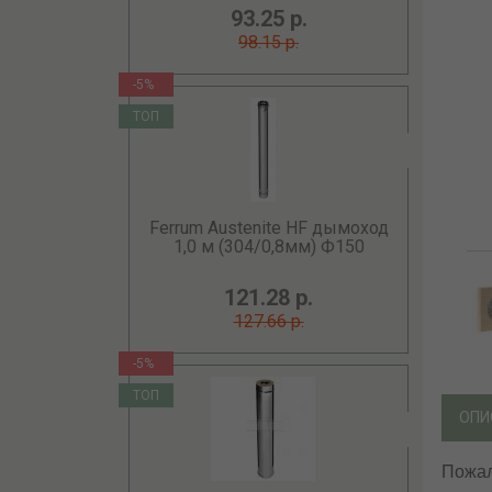
93.25 р.
98.15 р.
-5%
ТОП
Ferrum Austenite HF дымоход
1,0 м (304/0,8мм) Ф150
121.28 р.
127.66 р.
-5%
ТОП
ОПИ
Пожал