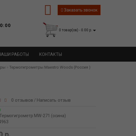
Заказать звонок
0:00
0 товар(ов) - 0.00 р.
НАШИ РАБОТЫ
КОНТАКТЫ
тры
Термогигрометры Maestro Woods (Россия )
0 отзывов
Написать отзыв
/
и
Термогигрометр MW-271 (осина)
4963
0 р.