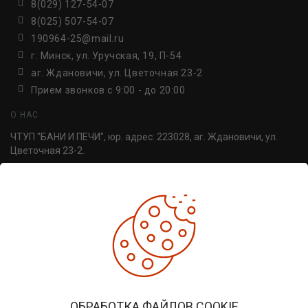
8(029) 127-54-07
8(025) 507-54-07
190964-25@mail.ru
г. Минск, ул. Уручская, 19, П-54
аг. Ждановичи, ул. Цветочная 23-2
Прием звонков c 9:00 - до 20:00
О НАС
ЧТУП "БАНИ И ПЕЧИ", юр. адрес: 223028, аг. Ждановичи, ул.
Цветочная 23-2.
УНП 691814498. Регистрация №691814498, от 30.06.2016,
Минский райисполком.
ДОПОЛНИТЕЛЬНО
Производители
Товары со скидкой
Печи для бани
ЛИЧНЫЙ КАБИНЕТ
ОБРАБОТКА ФАЙЛОВ COOKIE