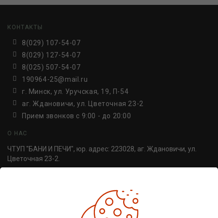
КОНТАКТЫ
8(029) 107-54-07
8(029) 127-54-07
8(025) 507-54-07
190964-25@mail.ru
г. Минск, ул. Уручская, 19, П-54
аг. Ждановичи, ул. Цветочная 23-2
Прием звонков c 9:00 - до 20:00
О НАС
ЧТУП "БАНИ И ПЕЧИ", юр. адрес: 223028, аг. Ждановичи, ул.
Цветочная 23-2.
УНП 691814498. Регистрация №691814498, от 30.06.2016,
Минский райисполком.
ДОПОЛНИТЕЛЬНО
Производители