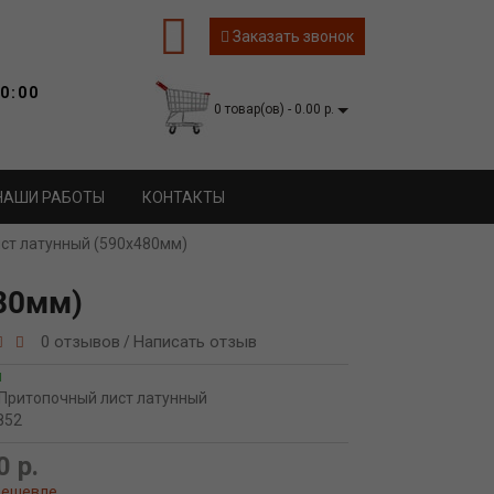
Заказать звонок
0:00
0 товар(ов) - 0.00 р.
НАШИ РАБОТЫ
КОНТАКТЫ
ст латунный (590х480мм)
80мм)
0 отзывов
Написать отзыв
/
и
Притопочный лист латунный
852
0 р.
дешевле