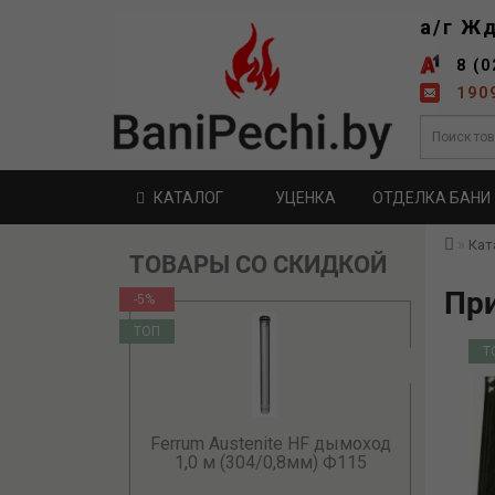
а/г Ж
8 (0
190
КАТАЛОГ
УЦЕНКА
ОТДЕЛКА БАНИ
Кат
ТОВАРЫ СО СКИДКОЙ
Пр
-5%
ТОП
Т
Ferrum Austenite HF дымоход
1,0 м (304/0,8мм) Ф115