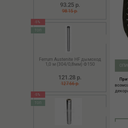
93.25 р.
98.15 р.
-5%
ТОП
Ferrum Austenite HF дымоход
1,0 м (304/0,8мм) Ф150
ОПИ
121.28 р.
При
127.66 р.
возмо
декор
-5%
ТОП