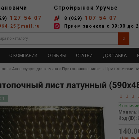
дановичи
Стройрынок Уручье
127-54-07
107-54-07
29)
8 (029)
964-25@mail.ru
Приём звонков с 09:00 до 2
О КОМПАНИИ
ОТЗЫВЫ
СТАТЬИ
ДОСТАВКА
Притопочный ли
алог
Аксессуары для камина
Притопочные листы
итопочный лист латунный (590х4
ОП
В наличи
Модель:
Код (ID):
140.0
Нашли 