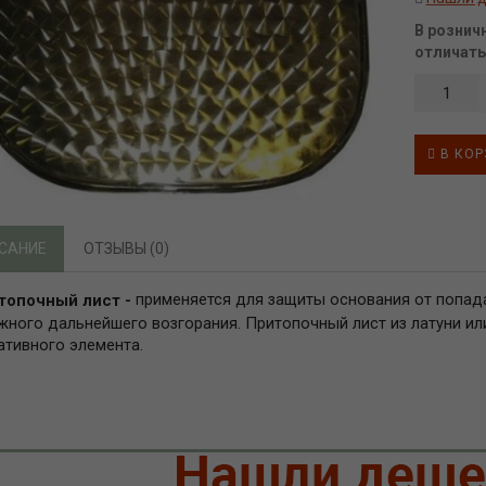
В рознич
отличать
В КОР
САНИЕ
ОТЗЫВЫ (0)
применяется для защиты основания от попада
топочный лист -
жного дальнейшего возгорания. Притопочный лист из латуни ил
ативного элемента.