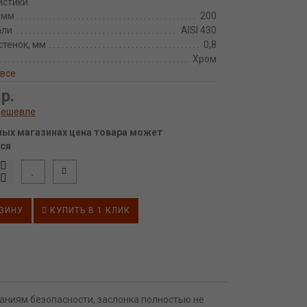
истики
 мм
200
али
AISI 430
тенок, мм
0,8
Хром
 все
р.
дешевле
ных магазинах цена товара может
ся
ЗИНУ
КУПИТЬ В 1 КЛИК
ваниям безопасности, заслонка полностью не