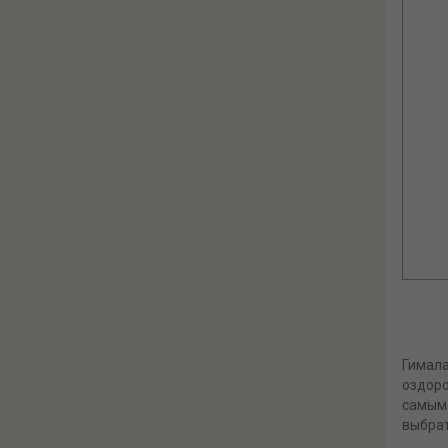
Гимала
оздоро
самым 
выбрат