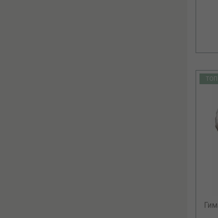
ТОП
Гим