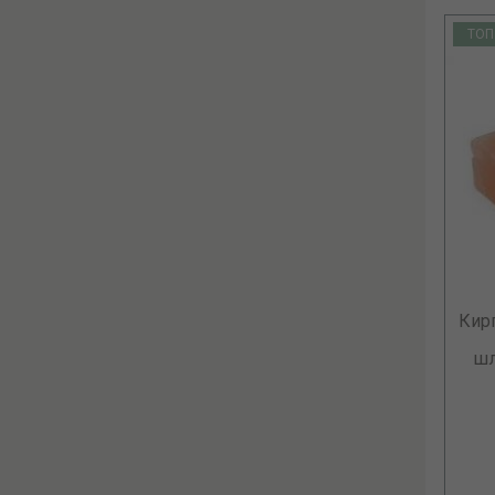
ТОП
Кир
шл