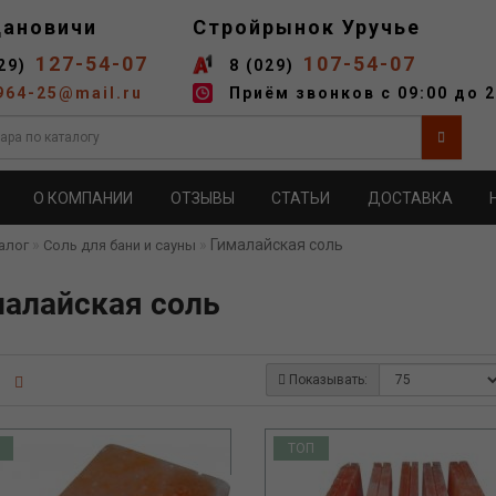
дановичи
Стройрынок Уручье
127-54-07
107-54-07
29)
8 (029)
964-25@mail.ru
Приём звонков с 09:00 до 2
О КОМПАНИИ
ОТЗЫВЫ
СТАТЬИ
ДОСТАВКА
Гималайская соль
алог
Соль для бани и сауны
алайская соль
Показывать:
ТОП