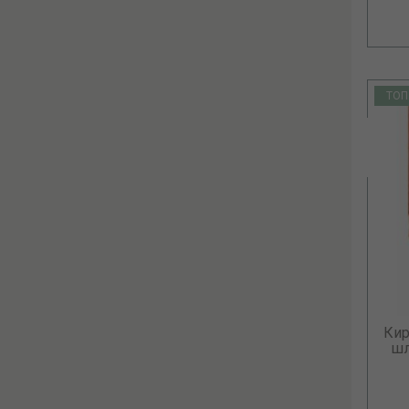
ТОП
Кир
шл