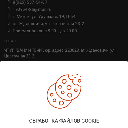
8(025) 507-54-07
190964-25@mail.ru
г. Минск, ул. Уручская, 19, П-54
аг. Ждановичи, ул. Цветочная 23-2
Прием звонков c 9:00 - до 20:00
О НАС
ЧТУП "БАНИ И ПЕЧИ", юр. адрес: 223028, аг. Ждановичи, ул.
Цветочная 23-2.
УНП 691814498. Регистрация №691814498, от 30.06.2016,
Минский райисполком.
ДОПОЛНИТЕЛЬНО
Производители
Товары со скидкой
Печи для бани
ЛИЧНЫЙ КАБИНЕТ
ОБРАБОТКА ФАЙЛОВ COOKIE
Личный кабинет