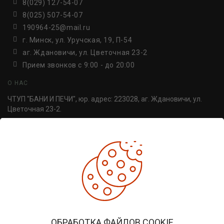
8(029) 127-54-07
8(025) 507-54-07
190964-25@mail.ru
г. Минск, ул. Уручская, 19, П-54
аг. Ждановичи, ул. Цветочная 23-2
Прием звонков c 9:00 - до 20:00
О НАС
ЧТУП "БАНИ И ПЕЧИ", юр. адрес: 223028, аг. Ждановичи, ул.
Цветочная 23-2.
УНП 691814498. Регистрация №691814498, от 30.06.2016,
Минский райисполком.
ДОПОЛНИТЕЛЬНО
Производители
Товары со скидкой
Печи для бани
ЛИЧНЫЙ КАБИНЕТ
ОБРАБОТКА ФАЙЛОВ COOKIE