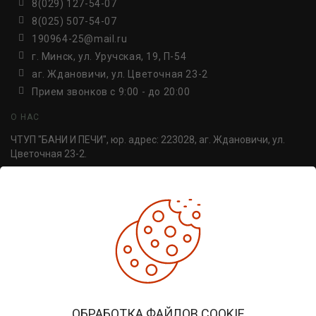
8(029) 127-54-07
8(025) 507-54-07
190964-25@mail.ru
г. Минск, ул. Уручская, 19, П-54
аг. Ждановичи, ул. Цветочная 23-2
Прием звонков c 9:00 - до 20:00
О НАС
ЧТУП "БАНИ И ПЕЧИ", юр. адрес: 223028, аг. Ждановичи, ул.
Цветочная 23-2.
УНП 691814498. Регистрация №691814498, от 30.06.2016,
Минский райисполком.
ДОПОЛНИТЕЛЬНО
Производители
Товары со скидкой
Печи для бани
ЛИЧНЫЙ КАБИНЕТ
ОБРАБОТКА ФАЙЛОВ COOKIE