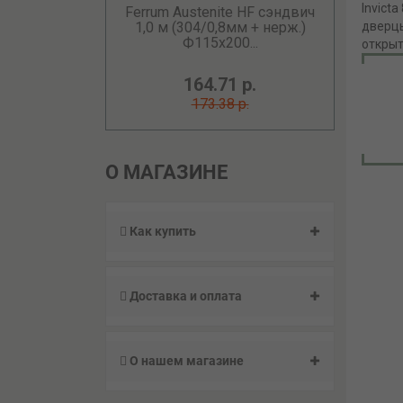
Invict
Ferrum Austenite HF сэндвич
1,0 м (304/0,8мм + нерж.)
дверцы
Ф115х200...
открыт
164.71 р.
173.38 р.
О МАГАЗИНЕ
Как купить
Доставка и оплата
О нашем магазине