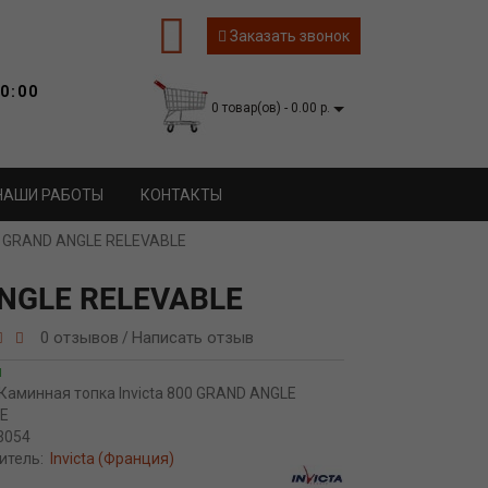
Заказать звонок
0:00
0 товар(ов) - 0.00 р.
НАШИ РАБОТЫ
КОНТАКТЫ
00 GRAND ANGLE RELEVABLE
ANGLE RELEVABLE
0 отзывов
Написать отзыв
/
и
Каминная топка Invicta 800 GRAND ANGLE
E
3054
итель:
Invicta (Франция)