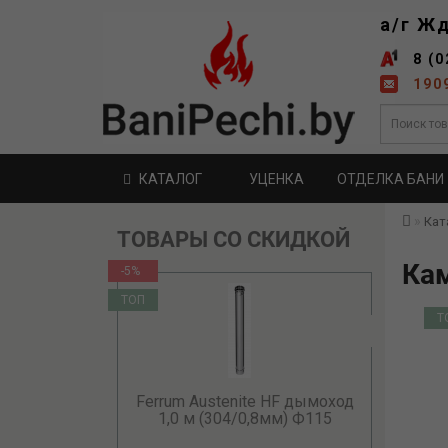
а/г Ж
8 (0
190
КАТАЛОГ
УЦЕНКА
ОТДЕЛКА БАНИ
Кат
ТОВАРЫ СО СКИДКОЙ
Кам
-5%
ТОП
Т
Ferrum Austenite HF дымоход
1,0 м (304/0,8мм) Ф115