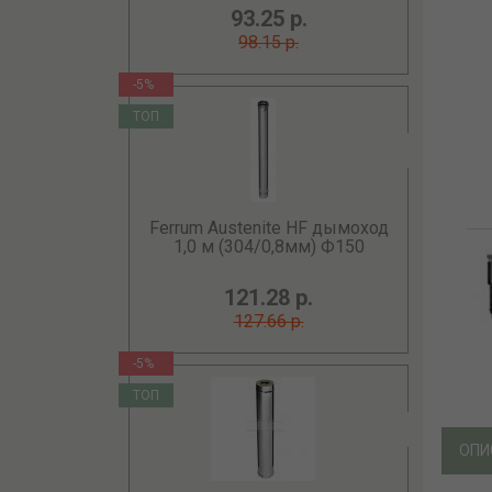
93.25 р.
98.15 р.
-5%
ТОП
Ferrum Austenite HF дымоход
1,0 м (304/0,8мм) Ф150
121.28 р.
127.66 р.
-5%
ТОП
ОПИ