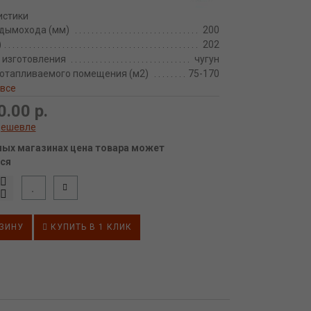
истики
дымохода (мм)
200
)
202
 изготовления
чугун
отапливаемого помещения (м2)
75-170
 все
0.00 р.
дешевле
ных магазинах цена товара может
ся
ЗИНУ
КУПИТЬ В 1 КЛИК