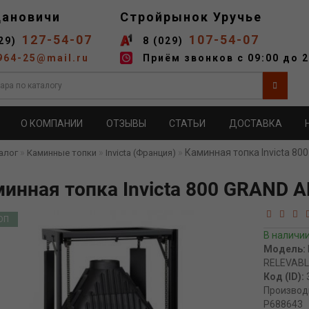
дановичи
Стройрынок Уручье
127-54-07
107-54-07
29)
8 (029)
964-25@mail.ru
Приём звонков с 09:00 до 2
О КОМПАНИИ
ОТЗЫВЫ
СТАТЬИ
ДОСТАВКА
Каминная топка Invicta 8
алог
Каминные топки
Invicta (Франция)
инная топка Invicta 800 GRAND 
ОП
В наличи
Модель:
RELEVABL
Код (ID):
Производ
P688643