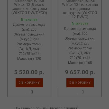
Каминная топка
Каминная топка
Wiktor 12 Деко с
Wiktor 12 Гильотина
водяным контуром
с водяным
(WIKTOR PW/DECO)
контуром (WIKTOR
12 PW/G)
В наличии
В наличии
Диаметр дымохода
Диаметр дымохода
(мм): 200
(мм): 200
Объём помещения
Объём помещения
(м.куб.): 280
(м.куб.): 280
Размеры топки
Размеры топки
(ВxШxД, мм):
(ВxШxД, мм):
702x751x414
702x751x414
Масса (кг): 120
Масса (кг): 165
5 520.00 р.
9 657.00 р.
В КОРЗИНУ
В КОРЗИНУ
Показано с 1 по 6 из 6 (всего 1 страниц)