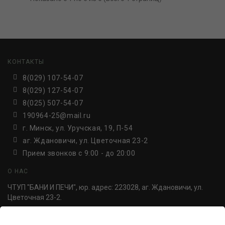
КОНТАКТЫ
8(029) 107-54-07
8(029) 127-54-07
8(025) 507-54-07
190964-25@mail.ru
г. Минск, ул. Уручская, 19, П-54
аг. Ждановичи, ул. Цветочная 23-2
Прием звонков c 9:00 - до 20:00
О НАС
ЧТУП "БАНИ И ПЕЧИ", юр. адрес: 223028, аг. Ждановичи, ул.
Цветочная 23-2.
УНП 691814498. Регистрация №691814498, от 30.06.2016,
Минский райисполком.