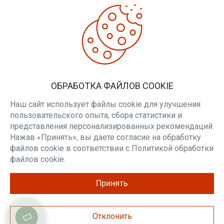
ДОПОЛНИТЕЛЬНО
Производители
Товары со скидкой
Печи для бани
ЛИЧНЫЙ КАБИНЕТ
ОБРАБОТКА ФАЙЛОВ COOKIE
Личный кабинет
Вакансии
Наш сайт использует файлы cookie для улучшения
пользовательского опыта, сбора статистики и
РАССЫЛКА
представления персонализированных рекомендаций.
Нажав «Принять», вы даете согласие на обработку
Будьте в курсе наших акций и новостей
файлов cookie в соответствии с Политикой обработки
ПОДПИСАТЬСЯ
файлов cookie.
Принять
Отклонить
Разработка и продвижение cweb, 2026