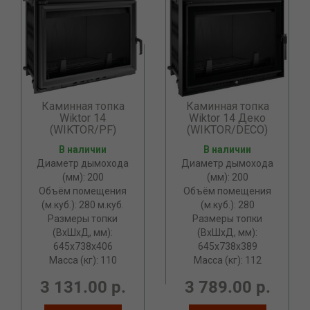
Каминная топка
Каминная топка
Wiktor 14
Wiktor 14 Деко
(WIKTOR/PF)
(WIKTOR/DECO)
В наличии
В наличии
Диаметр дымохода
Диаметр дымохода
(мм): 200
(мм): 200
Объём помещения
Объём помещения
(м.куб.): 280 м.куб.
(м.куб.): 280
Размеры топки
Размеры топки
(ВxШxД, мм):
(ВxШxД, мм):
645x738x406
645x738x389
Масса (кг): 110
Масса (кг): 112
3 131.00 р.
3 789.00 р.