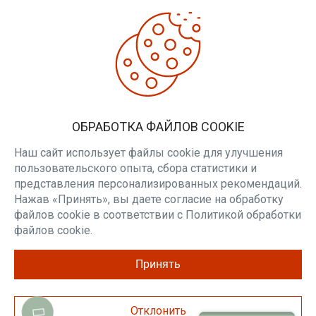
Минский райисполком.
ДОПОЛНИТЕЛЬНО
Производители
Товары со скидкой
Печи для бани
ЛИЧНЫЙ КАБИНЕТ
ОБРАБОТКА ФАЙЛОВ COOKIE
Личный кабинет
Вакансии
Наш сайт использует файлы cookie для улучшения
пользовательского опыта, сбора статистики и
РАССЫЛКА
представления персонализированных рекомендаций.
Нажав «Принять», вы даете согласие на обработку
Будьте в курсе наших акций и новостей
файлов cookie в соответствии с Политикой обработки
ПОДПИСАТЬСЯ
файлов cookie.
Принять
Отклонить
Разработка и продвижение cweb, 2026