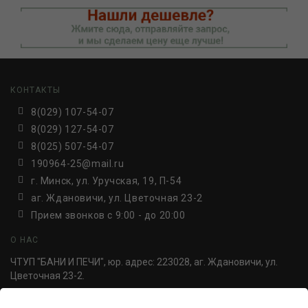
КОНТАКТЫ
8(029) 107-54-07
8(029) 127-54-07
8(025) 507-54-07
190964-25@mail.ru
г. Минск, ул. Уручская, 19, П-54
аг. Ждановичи, ул. Цветочная 23-2
Прием звонков c 9:00 - до 20:00
О НАС
ЧТУП "БАНИ И ПЕЧИ", юр. адрес: 223028, аг. Ждановичи, ул.
Цветочная 23-2.
УНП 691814498. Регистрация №691814498, от 30.06.2016,