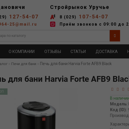
дановичи
Стройрынок Уручье
127-54-07
107-54-07
29)
8 (029)
964-25@mail.ru
Приём звонков с 09:00 до 2
О КОМПАНИИ
ОТЗЫВЫ
СТАТЬИ
ДОСТАВКА
Печь для бани Harvia Forte AFB9 Black
алог
Печи для бани
ь для бани Harvia Forte AFB9 Blac
ОП
В наличи
Модель:
Код (ID):
Производ
Характер