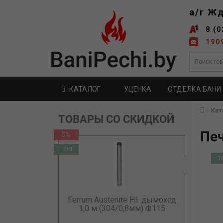
а/г Ж
8 (0
190
КАТАЛОГ
УЦЕНКА
ОТДЕЛКА БАНИ
Кат
ТОВАРЫ СО СКИДКОЙ
Печ
-5%
ТОП
Т
Ferrum Austenite HF дымоход
1,0 м (304/0,8мм) Ф115