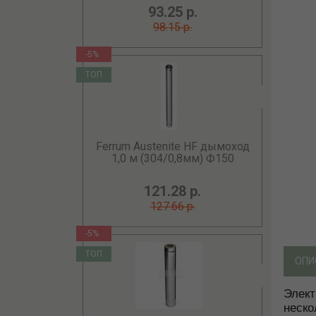
93.25 р.
98.15 р.
-5%
ТОП
Ferrum Austenite HF дымоход
1,0 м (304/0,8мм) Ф150
121.28 р.
127.66 р.
-5%
ТОП
ОПИ
Элект
неско