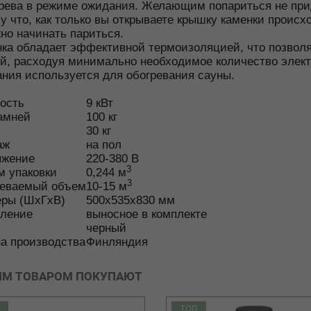
рева в режиме ожидания. Желающим попариться не прид
у что, как только вы открываете крышку каменки прои
но начинать париться.
ка обладает эффективной термоизоляцией, что позвол
й, расходуя минимально необходимое количество элект
ния используется для обогревания сауны.
ость
9
кВт
амней
100
кг
30
кг
аж
на пол
яжение
220-380
В
3
 упаковки
0,244
м
3
реваемый объем
10-15
м
еры (ШхГхВ)
500x535x830
мм
вление
выносное в комплекте
черный
а производства
Финляндия
ИМ ТОВАРОМ ПОКУПАЮТ
ТОП