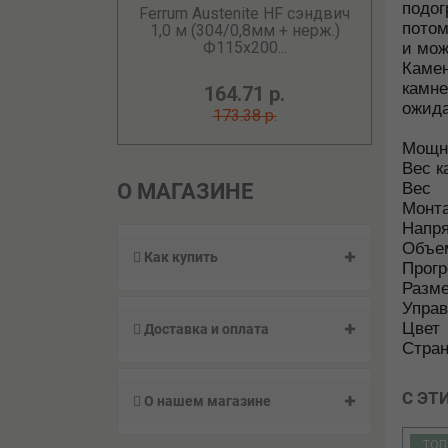
подог
Ferrum Austenite HF сэндвич
потом
1,0 м (304/0,8мм + нерж.)
Ф115х200...
и мож
Камен
камне
164.71 р.
ожида
173.38 р.
Мощн
Вес к
О МАГАЗИНЕ
Вес
Монт
Напр
Объем
Как купить
Прог
Разм
Упра
Цвет
Доставка и оплата
Стран
С ЭТ
О нашем магазине
ТОП
ТОП