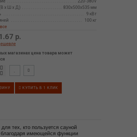
ние
220-380V
В х Ш х Д)
830х500х535 мм
ь
9 кВт
мней
100 кг
 все
1.67 р.
дешевле
ных магазинах цена товара может
ся
ЗИНУ
КУПИТЬ В 1 КЛИК
для тех, кто пользуется сауной
ю, благодаря имеющейся функции