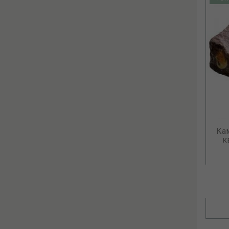
Камни для бани Габбро-диабаз
Ка
Колотый, 20 кг....
к
27.00 р.
В КОРЗИНУ