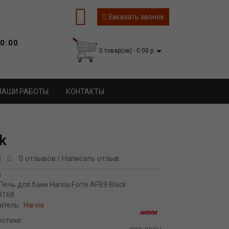
Заказать звонок
0:00
0 товар(ов) - 0.00 р.
НАШИ РАБОТЫ
КОНТАКТЫ
k
0 отзывов
Написать отзыв
/
и
Печь для бани Harvia Forte AFB9 Black
9168
итель:
Harvia
истики