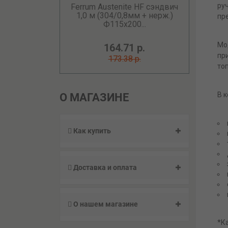
ру
Ferrum Austenite HF сэндвич
1,0 м (304/0,8мм + нерж.)
пр
Ф115х200...
Мо
164.71 р.
пр
173.38 р.
то
В 
О МАГАЗИНЕ
Как купить
Доставка и оплата
О нашем магазине
*К