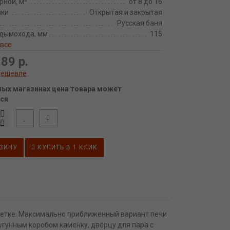
рной, м³
от 8 до 16
нки
Открытая и закрытая
Русская баня
дымохода, мм
115
 все
89 р.
дешевле
ных магазинах цена товара может
ся
ЗИНУ
КУПИТЬ В 1 КЛИК
 сетке. Максимально приближенный вариант печи
гунным коробом каменку, дверцу для пара с