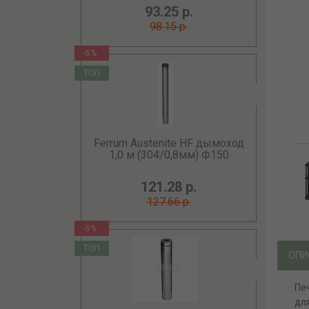
93.25 р.
98.15 р.
-5%
ТОП
Ferrum Austenite HF дымоход
1,0 м (304/0,8мм) Ф150
121.28 р.
127.66 р.
-5%
ТОП
ОПИ
Пе
дл