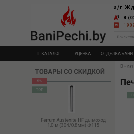
а/г Ж
8 (0
190
КАТАЛОГ
УЦЕНКА
ОТДЕЛКА БАНИ
Кат
ТОВАРЫ СО СКИДКОЙ
Печ
-5%
ТОП
Т
Ferrum Austenite HF дымоход
1,0 м (304/0,8мм) Ф115