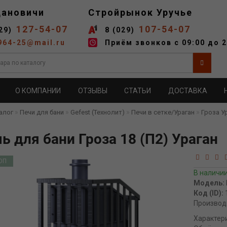
дановичи
Стройрынок Уручье
127-54-07
107-54-07
29)
8 (029)
964-25@mail.ru
Приём звонков с 09:00 до 2
О КОМПАНИИ
ОТЗЫВЫ
СТАТЬИ
ДОСТАВКА
алог
Печи для бани
Gefest (Технолит)
Печи в сетке/Ураган
Гроза У
ь для бани Гроза 18 (П2) Ураган
ОП
В наличи
Модель:
Код (ID):
Производ
Характер