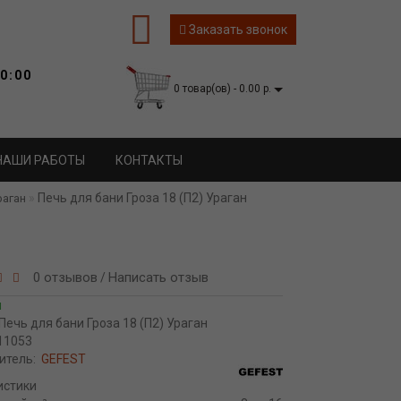
Заказать звонок
0:00
0 товар(ов) - 0.00 р.
НАШИ РАБОТЫ
КОНТАКТЫ
Печь для бани Гроза 18 (П2) Ураган
раган
0 отзывов
Написать отзыв
/
и
Печь для бани Гроза 18 (П2) Ураган
11053
итель:
GEFEST
истики