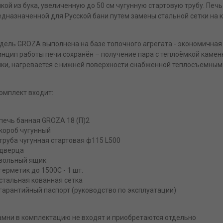
чкой из бука, увеличенную до 50 см чугунную стартовую трубу. Пе
едназначенной для Русской бани путем замены стальной сетки на
дель GROZA выполнена на базе топочного агрегата - экономичная
инцип работы печи сохранён – получение пара с теплоёмкой камен
пки, нагревается с нижней поверхности снабженной теплосъемным
комплект входит:
печь банная GROZA 18 (П)2
короб чугунный
труба чугунная стартовая ф115 L500
дверца
зольный ящик
герметик до 1500С - 1 шт.
стальная кованная сетка
гарантийный паспорт (руководство по эксплуатации)
амни в комплектацию не входят и приобретаются отдельно