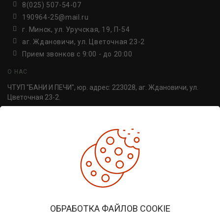
8(025) 507-54-07
190964-25@mail.ru
г. Минск, ул. Уручская, 19, П-54
аг. Ждановичи, ул. Цветочная 23-2
Прием звонков c 9:00 - до 20:00
О НАС
ЧТУП "БАНИ И ПЕЧИ", юр. адрес: 223028, аг. Ждановичи, ул.
Цветочная 23-2.
УНП 691814498. Регистрация №691814498, от 30.06.2016,
Минский райисполком.
ДОПОЛНИТЕЛЬНО
Производители
Товары со скидкой
Печи для бани
ЛИЧНЫЙ КАБИНЕТ
ОБРАБОТКА ФАЙЛОВ COOKIE
Личный кабинет