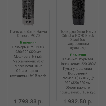
Печь для бани Harvia
Печь для бани Harvia
Cilindro PC70
Cilindro PC70 Black
Steel (со
В наличии
встроенным
Размеры (В х Ш х Д):
пультом)
930х320х320 мм
В наличии
Мощность: 6,8 кВт
Каменка: Открытая
Масса камней: 90 кг
Напряжение: 220-380V
Масса печи: 10 кг
Пульт управления:
Объем парного
Встроенный
помещения: 6-10 м.куб.
Размеры (В х Ш х Д):
930х320х320 мм
Объем парного
помещения: 6-10 м.куб.
1 798.33 р.
1 982.50 р.