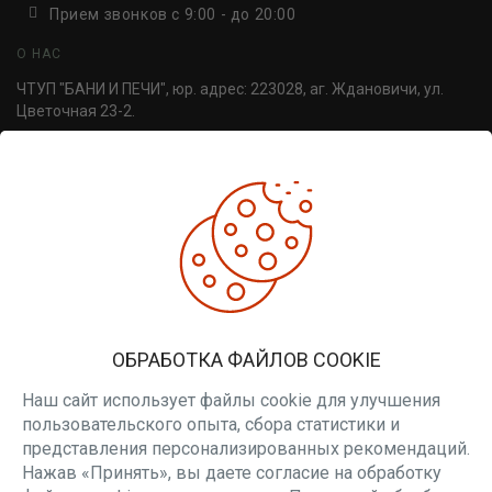
Прием звонков c 9:00 - до 20:00
О НАС
ЧТУП "БАНИ И ПЕЧИ", юр. адрес: 223028, аг. Ждановичи, ул.
Цветочная 23-2.
УНП 691814498. Регистрация №691814498, от 30.06.2016,
Минский райисполком.
ДОПОЛНИТЕЛЬНО
Производители
Товары со скидкой
Печи для бани
ЛИЧНЫЙ КАБИНЕТ
ОБРАБОТКА ФАЙЛОВ COOKIE
Личный кабинет
Вакансии
Наш сайт использует файлы cookie для улучшения
пользовательского опыта, сбора статистики и
РАССЫЛКА
представления персонализированных рекомендаций.
Нажав «Принять», вы даете согласие на обработку
Будьте в курсе наших акций и новостей