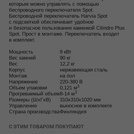
которым можно управлять с помощью
беспроводного переключателя Spot.
Беспроводной переключатель Harvia Spot
с подсветкой обеспечивает удобное
и безопасное пользование каменкой Cilindro Plus
Spot. Прост в монтаже. Переключатель входит
в комплект.
Мощность
9
кВт
Вес камней
90
кг
Вес
12,2
кг
Корпус
нержавеющая сталь
Монтаж
на пол
Напряжение
220-380
В
3
Объем упаковки
0,121
м
3
Прогреваемый объем
8-14
м
Размеры (ШхГхВ)
310x310x1020
мм
Управление
выносное в комплекте
Страна производства
Финляндия
С ЭТИМ ТОВАРОМ ПОКУПАЮТ