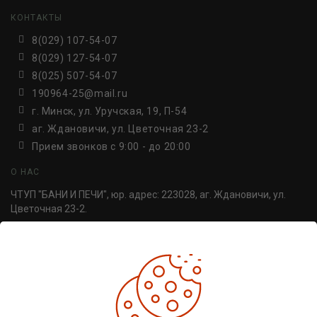
КОНТАКТЫ
8(029) 107-54-07
8(029) 127-54-07
8(025) 507-54-07
190964-25@mail.ru
г. Минск, ул. Уручская, 19, П-54
аг. Ждановичи, ул. Цветочная 23-2
Прием звонков c 9:00 - до 20:00
О НАС
ЧТУП "БАНИ И ПЕЧИ", юр. адрес: 223028, аг. Ждановичи, ул.
Цветочная 23-2.
УНП 691814498. Регистрация №691814498, от 30.06.2016,
Минский райисполком.
ДОПОЛНИТЕЛЬНО
Производители
Товары со скидкой