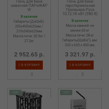
Печь для бани
Печь для бани
навесная ПАРиЖАР
паротермальная
W
Премьера Руса
10;12;18 кВт (380 В)
В наличии
В наличии
Габариты (ДхШхВ):
Масса камней: не
205х400х625мм /
менее 60 кг
210х540х625мм
Масса печи: 28 кг
Масса печи: 20.3кг /
Габариты(ШхВхГ), мм:
27.2кг
550 х 650 х 400 мм.
2 952.65 р.
3 321.97 р.
В КОРЗИНУ
В КОРЗИНУ
ТОП
ТОП