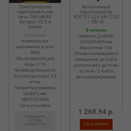
Электрическая
Автономный
паротермальная
парогенератор
печь ПАРиЖАР
АЭГПП 2,25 кВт (220
Футурус V2.0 в
/ 380 В)
камне
В наличии
Предзаказ
Габариты (ДхШхВ):
Номинальное
250х250х600 мм
напряжение в сети:
Масса печи: 11кг
380В
Объем отапливаемого
Объем ёмкости для
помещения: до 6 м3 в
воды, л: 15
дополнение к др.печи/
Производительность
эл.печи / 2-4 м3 в
(по расходу воды): 3.9
автономном режиме
л/час
Габаритные размеры
(ШхВхГ), мм:
683х1052х590
Цену уточняйте
1 268.94 р.
СООБЩИТЬ
КОГДА
ПОЯВИТСЯ
В КОРЗИНУ