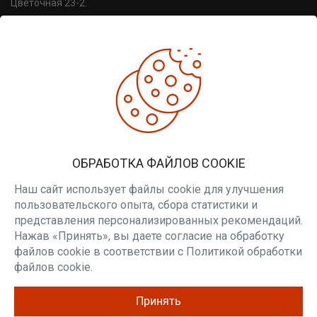
Цветочная 23-2.
УНП 691814498. Регистрация №691814498, от 30.06.2016,
Минский райисполком.
ДОПОЛНИТЕЛЬНО
Производители
Товары со скидкой
Печи для бани
ЛИЧНЫЙ КАБИНЕТ
ОБРАБОТКА ФАЙЛОВ COOKIE
Личный кабинет
Вакансии
Наш сайт использует файлы cookie для улучшения
пользовательского опыта, сбора статистики и
РАССЫЛКА
представления персонализированных рекомендаций.
Нажав «Принять», вы даете согласие на обработку
Будьте в курсе наших акций и новостей
файлов cookie в соответствии с Политикой обработки
ПОДПИСАТЬСЯ
файлов cookie.
Принять