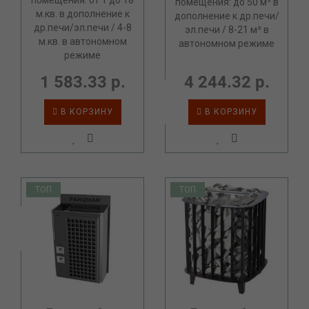
помещения: от 1 до 18
помещения: до 50 м³ в
м.кв. в дополнение к
дополнение к др.печи/
др.печи/эл.печи / 4-8
эл.печи / 8-21 м³ в
м.кв. в автономном
автономном режиме
режиме
1 583.33 р.
4 244.32 р.
В КОРЗИНУ
В КОРЗИНУ
ТОП
ТОП