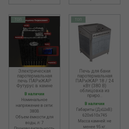
ТОП
ТОП
Электрическая
Печь для бани
паротермальная
паротермальная
печь ПАРиЖАР
ПАРиЖАР 18 / 24
Футурус в камне
кВт (380 В)
облицовка из
В наличии
приро...
Номинальное
В наличии
напряжение в сети:
Габариты (ДхШхВ):
380В
620х610х745
Объем ёмкости для
Масса камней: не
воды, л: 7
менее 95 кг.
Производительность