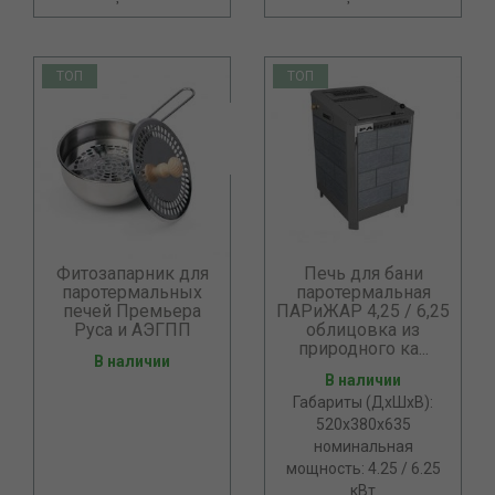
ТОП
ТОП
Фитозапарник для
Печь для бани
паротермальных
паротермальная
печей Премьера
ПАРиЖАР 4,25 / 6,25
Руса и АЭГПП
облицовка из
природного ка...
В наличии
В наличии
Габариты (ДхШхВ):
520х380х635
номинальная
мощность: 4.25 / 6.25
кВт