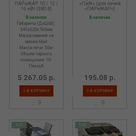
ПАРиЖАР 10 / 12 /
«ПиЖ» (для печей
16 кВт (380 В)
«ПАРиЖАР»)
В наличии
В наличии
Габариты (ДхШхВ):
545х520х760мм
Масса камней: не
менее 66кг
Масса печи: 50кг
Объем парного
помещения: 10-
15м.куб.
5 267.05 р.
195.08 р.
В КОРЗИНУ
В КОРЗИНУ
ТОП
ТОП