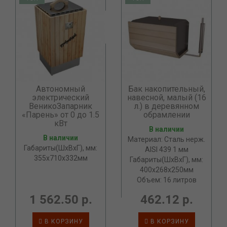
Автономный
Бак накопительный,
электрический
навесной, малый (16
ВеникоЗапарник
л.) в деревянном
«Парень» от 0 до 1.5
обрамлении
кВт
В наличии
В наличии
Материал: Сталь нерж.
Габариты(ШхВхГ), мм:
AISI 439 1 мм
355х710х332мм
Габариты(ШхВхГ), мм:
400х268х250мм
Объем: 16 литров
1 562.50 р.
462.12 р.
В КОРЗИНУ
В КОРЗИНУ