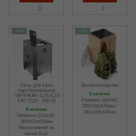
ТОП
ТОП
Печь для бани
Веникозапарник
паротермальная
В наличии
ПАРИЖАР 4,25/6,25
Размеры: (ШхГхВ)
КВТ (220 - 380 В)
330х250х530мм /
В наличии
345х345х530мм
Габариты (ДхШхВ):
380х520х635мм
Масса камней: не
менее 35 кг