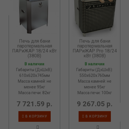
Печь для бани
Печь для бани
паротермальная
паротермальная
ПАРиЖАР 18/24 кВт
ПАРиЖАР Pro 18/24
(380В)
кВт (380В)
В наличии
В наличии
Габариты (ДхШхВ):
Габариты (ДхШхВ):
610х620х745мм
550х620х760мм
Масса камней: не
Масса камней: не
менее 95кг
менее 95кг
Масса печи: 82кг
Масса печи: 100кг
7 721.59 р.
9 267.05 р.
В КОРЗИНУ
В КОРЗИНУ