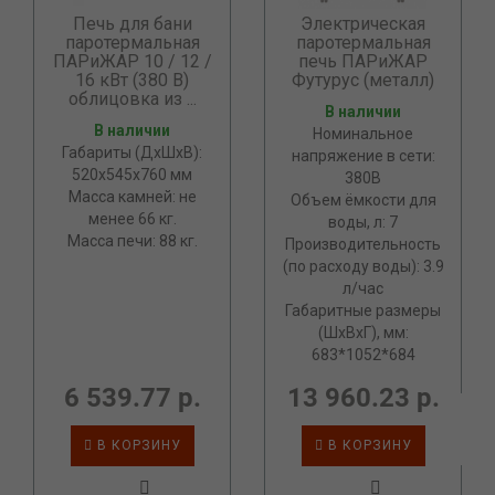
Печь для бани
Электрическая
паротермальная
паротермальная
ПАРиЖАР 10 / 12 /
печь ПАРиЖАР
16 кВт (380 В)
Футурус (металл)
облицовка из ...
В наличии
В наличии
Номинальное
Габариты (ДхШхВ):
напряжение в сети:
520х545х760 мм
380В
Масса камней: не
Объем ёмкости для
менее 66 кг.
воды, л: 7
Масса печи: 88 кг.
Производительность
(по расходу воды): 3.9
л/час
Габаритные размеры
(ШхВхГ), мм:
683*1052*684
6 539.77 р.
13 960.23 р.
В КОРЗИНУ
В КОРЗИНУ