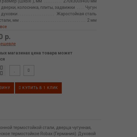
 размер (ШхВхГ), мм
270х300х400 мм
дверки, колосника, плиты, задвижки
Чугун
 духовки
Жаростойкая сталь
стали, мм
2 мм
 все
0 р.
дешевле
ных магазинах цена товара может
ся
ЗИНУ
КУПИТЬ В 1 КЛИК
онной термостойкой стали, дверца чугунная,
еское термостойкое Robax (Германия). Духовой