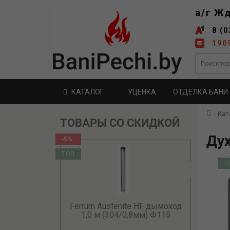
а/г Ж
8 (0
190
КАТАЛОГ
УЦЕНКА
ОТДЕЛКА БАНИ
Кат
ТОВАРЫ СО СКИДКОЙ
Дух
-5%
ТОП
Т
Ferrum Austenite HF дымоход
1,0 м (304/0,8мм) Ф115