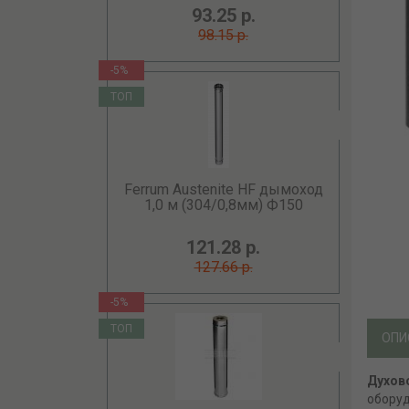
93.25 р.
98.15 р.
-5%
ТОП
Ferrum Austenite HF дымоход
1,0 м (304/0,8мм) Ф150
121.28 р.
127.66 р.
-5%
ТОП
ОПИ
Духов
оборуд