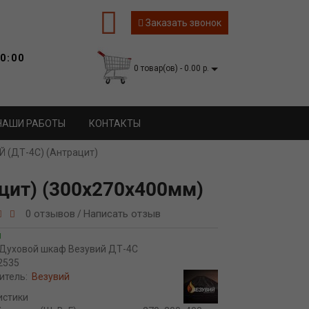
Заказать звонок
0:00
0 товар(ов) - 0.00 р.
НАШИ РАБОТЫ
КОНТАКТЫ
 (ДТ-4С) (Антрацит)
цит) (300х270х400мм)
0 отзывов
Написать отзыв
/
и
Духовой шкаф Везувий ДТ-4С
2535
итель:
Везувий
истики