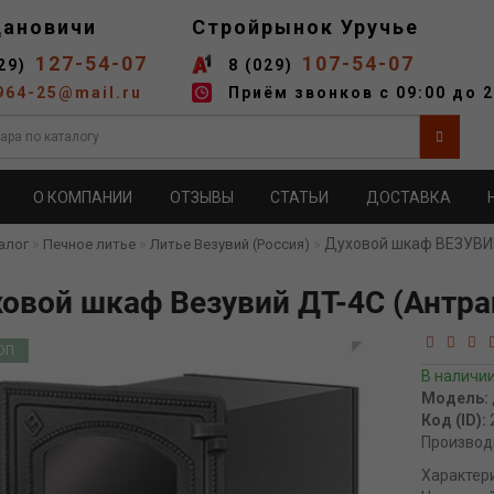
дановичи
Стройрынок Уручье
127-54-07
107-54-07
29)
8 (029)
964-25@mail.ru
Приём звонков с 09:00 до 2
О КОМПАНИИ
ОТЗЫВЫ
СТАТЬИ
ДОСТАВКА
Духовой шкаф ВЕЗУВИЙ
алог
Печное литье
Литье Везувий (Россия)
овой шкаф Везувий ДТ-4С (Антра
ОП
В наличи
Модель:
Код (ID):
Производ
Характер