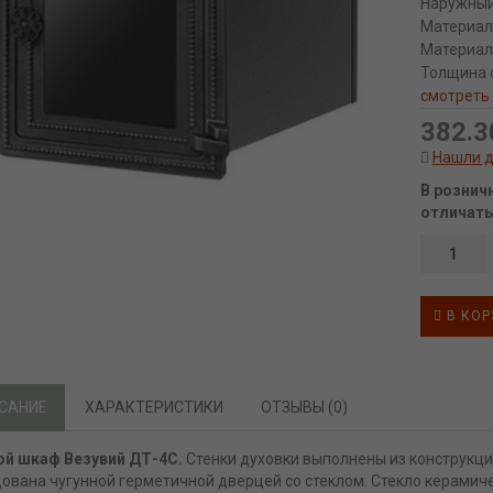
Наружный
Материал 
Материал
Толщина 
смотреть
382.3
Нашли 
В рознич
отличать
В КОР
САНИЕ
ХАРАКТЕРИСТИКИ
ОТЗЫВЫ (0)
ой шкаф Везувий ДТ-4С.
Стенки духовки выполнены из конструкци
ована чугунной герметичной дверцей со стеклом. Стекло керамич