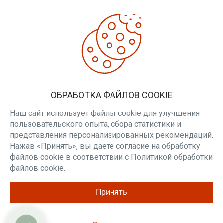
Минский райисполком.
ДОПОЛНИТЕЛЬНО
Производители
Товары со скидкой
Печи для бани
ЛИЧНЫЙ КАБИНЕТ
ОБРАБОТКА ФАЙЛОВ COOKIE
Личный кабинет
Вакансии
Наш сайт использует файлы cookie для улучшения
пользовательского опыта, сбора статистики и
РАССЫЛКА
представления персонализированных рекомендаций.
Нажав «Принять», вы даете согласие на обработку
Будьте в курсе наших акций и новостей
файлов cookie в соответствии с Политикой обработки
ПОДПИСАТЬСЯ
файлов cookie.
Принять