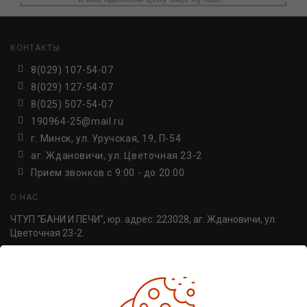
КОНТАКТЫ
8(029) 107-54-07
8(029) 127-54-07
8(025) 507-54-07
190964-25@mail.ru
г. Минск, ул. Уручская, 19, П-54
аг. Ждановичи, ул. Цветочная 23-2
Прием звонков c 9:00 - до 20:00
О НАС
ЧТУП "БАНИ И ПЕЧИ", юр. адрес: 223028, аг. Ждановичи, ул.
Цветочная 23-2.
УНП 691814498. Регистрация №691814498, от 30.06.2016,
Минский райисполком.
ДОПОЛНИТЕЛЬНО