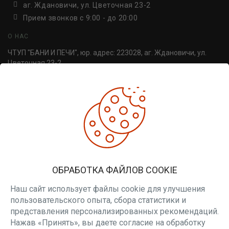
аг. Ждановичи, ул. Цветочная 23-2
Прием звонков c 9:00 - до 20:00
О НАС
ЧТУП "БАНИ И ПЕЧИ", юр. адрес: 223028, аг. Ждановичи, ул.
Цветочная 23-2.
УНП 691814498. Регистрация №691814498, от 30.06.2016,
Минский райисполком.
ДОПОЛНИТЕЛЬНО
Производители
Товары со скидкой
Печи для бани
ЛИЧНЫЙ КАБИНЕТ
ОБРАБОТКА ФАЙЛОВ COOKIE
Личный кабинет
Наш сайт использует файлы cookie для улучшения
Вакансии
пользовательского опыта, сбора статистики и
представления персонализированных рекомендаций.
РАССЫЛКА
Нажав «Принять», вы даете согласие на обработку