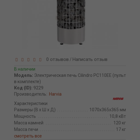
0 отзывов
Написать отзыв
/
В наличии
Модель:
Электрическая печь Cilindro PC110EE (пульт
в комплекте)
Код (ID):
9229
Производитель:
Harvia
Характеристики
Размеры (В х Ш х Д)
1070х365х365 мм
Мощность
10,8 кВт
Масса камней
120 кг
Масса печи
17 кг
смотреть все