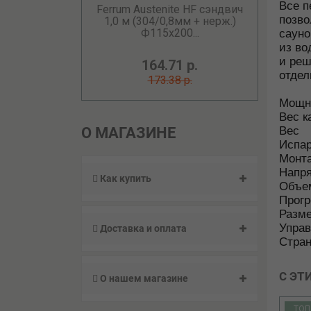
Все п
Ferrum Austenite HF сэндвич
позво
1,0 м (304/0,8мм + нерж.)
Ф115х200...
сауно
из во
и реш
164.71 р.
отдел
173.38 р.
Мощн
Вес к
О МАГАЗИНЕ
Вес
Испа
Монт
Напр
Как купить
Объем
Прог
Разм
Упра
Доставка и оплата
Стран
С ЭТ
О нашем магазине
ТОП
ТОП