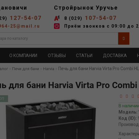
дановичи
Стройрынок Уручье
127-54-07
107-54-07
29)
8 (029)
964-25@mail.ru
Приём звонков с 09:00 до 2
О КОМПАНИИ
ОТЗЫВЫ
СТАТЬИ
ДОСТАВКА
Печь для бани Harvia Virta Pro Combi H
алог
Печи для бани
Harvia
ь для бани Harvia Virta Pro Comb
ОП
В наличи
Модель:
Код (ID):
Производ
Характер