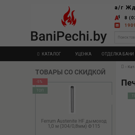
а/г Ж
8 (0
190
КАТАЛОГ
УЦЕНКА
ОТДЕЛКА БАНИ
Кат
ТОВАРЫ СО СКИДКОЙ
Печ
-5%
ТОП
Т
Ferrum Austenite HF дымоход
1,0 м (304/0,8мм) Ф115