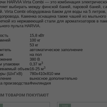
ечи HARVIA Virta Combi — это комбинация электрическо
ляет выбирать между финской баней, паровой баней, с
й. Virta Combi оборудована баком для воды на 5 литров
допровода. Каменка оснащена также чашей из мыльного
еткой из нержавеющей стали для ароматизаторов в пак
ьного пульта HARVIA.
ость
15,8
кВт
амней
100
кг
53
кг
ритель
автоматическое заполнение
аж
на пол
яжение
380
В
3
 упаковки
0,37
м
3
реваемый объем
16-25
м
еры (ШхГхВ)
780x410x810
мм
вление
выносное дополнительно
а производства
Финляндия
ИМ ТОВАРОМ ПОКУПАЮТ
ТОП