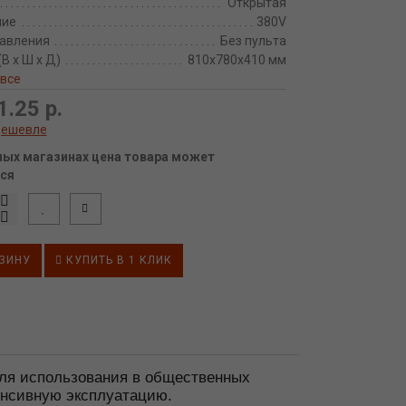
Открытая
ние
380V
равления
Без пульта
В х Ш х Д)
810х780х410 мм
 все
1.25 р.
дешевле
ных магазинах цена товара может
ся
ЗИНУ
КУПИТЬ В 1 КЛИК
 для использования в общественных
енсивную эксплуатацию.