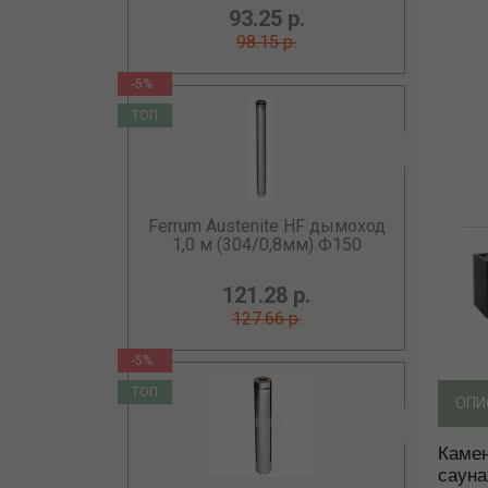
93.25 р.
98.15 р.
-5%
ТОП
Ferrum Austenite HF дымоход
1,0 м (304/0,8мм) Ф150
121.28 р.
127.66 р.
-5%
ТОП
ОПИ
Камен
сауна