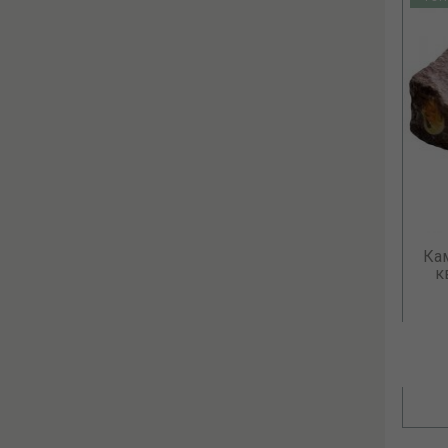
Камни для бани Габбро-диабаз
Ка
Колотый, 20 кг....
к
27.00 р.
В КОРЗИНУ