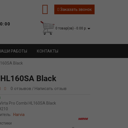
Заказать звонок
0:00
0 товар(ов) - 0.00 р.
НАШИ РАБОТЫ
КОНТАКТЫ
L160SA Black
i HL160SA Black
0 отзывов
Написать отзыв
/
и
Virta Pro Combi HL160SA Black
9210
итель:
Harvia
истики