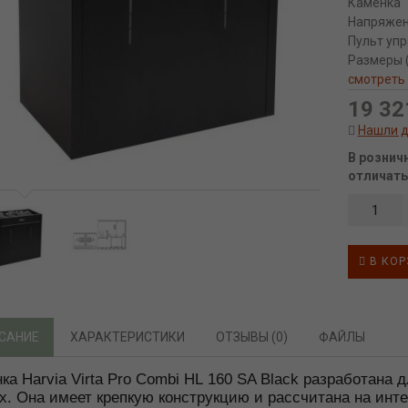
Каменка
Напряже
Пульт уп
Размеры (
смотреть
19 32
Нашли 
В рознич
отличать
В КОР
САНИЕ
ХАРАКТЕРИСТИКИ
ОТЗЫВЫ (0)
ФАЙЛЫ
ка Harvia Virta Pro Combi HL 160 SA Black разработана
х. Она имеет крепкую конструкцию и рассчитана на инт