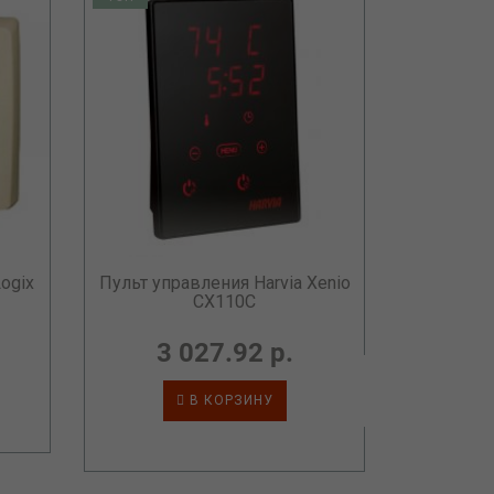
Пульт упр
ogix
Пульт управления Harvia Xenio
CX110C
3 027.92 р.
В КОРЗИНУ