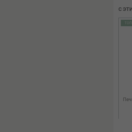
С ЭТ
ТОП
ТОП
Печь для бани HARVIA Senator
Печ
Combi T7C
6 169.58 р.
В КОРЗИНУ