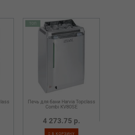
ТОП
ТОП
lass
Печь для бани Harvia Topclass
Печь для 
Combi KV80SE
C
4 273.75 р.
4
В КОРЗИНУ