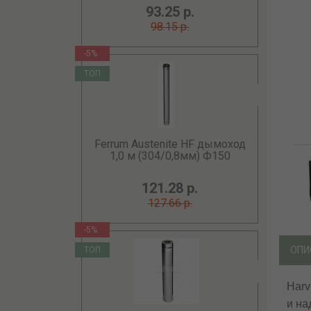
93.25 р.
98.15 р.
-5%
ТОП
Ferrum Austenite HF дымоход
1,0 м (304/0,8мм) Ф150
121.28 р.
127.66 р.
-5%
ОПИ
ТОП
Harv
и на