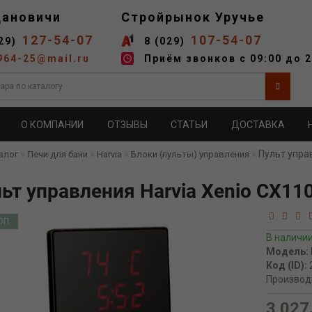
дановичи
Стройрынок Уручье
127-54-07
107-54-07
29)
8 (029)
964-25@mail.ru
Приём звонков с 09:00 до 2
О КОМПАНИИ
ОТЗЫВЫ
СТАТЬИ
ДОСТАВКА
Пульт упра
алог
Печи для бани
Harvia
Блоки (пульты) управления
ьт управления Harvia Xenio CX11
ОП
В наличи
Модель:
Код (ID):
Производ
3 027.