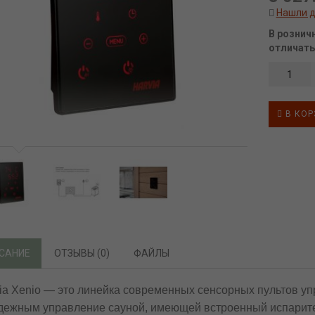
Нашли 
В рознич
отличать
В КОР
САНИЕ
ОТЗЫВЫ (0)
ФАЙЛЫ
ia Xenio — это линейка современных сенсорных пультов у
дежным управление сауной, имеющей встроенный испарите