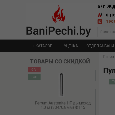
а/г Ж
8 (0
190
КАТАЛОГ
УЦЕНКА
ОТДЕЛКА БАНИ
Кат
ТОВАРЫ СО СКИДКОЙ
Пул
-5%
ТОП
Т
Ferrum Austenite HF дымоход
1,0 м (304/0,8мм) Ф115