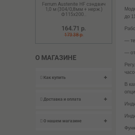
Ferrum Austenite HF сэндвич
Моде
1,0 м (304/0,8мм + нерж.)
Ф115х200...
до 1
164.71 р.
Рабо
173.38 р.
— те
— от
О МАГАЗИНЕ
Регу
часо
Как купить
В ка
опци
Доставка и оплата
Инди
Инди
О нашем магазине
Функ