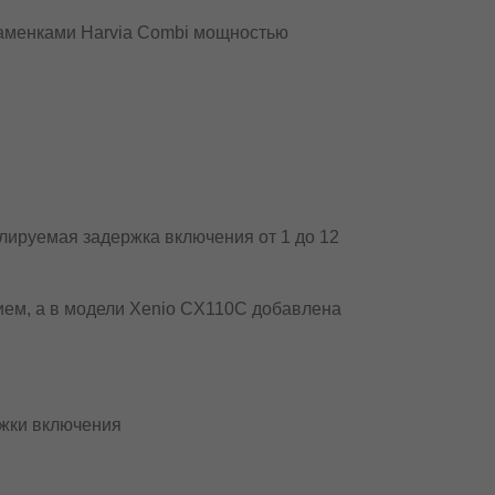
аменками Harvia Combi мощностью
улируемая задержка включения от 1 до 12
ем, а в модели Xenio CX110С добавлена
ржки включения