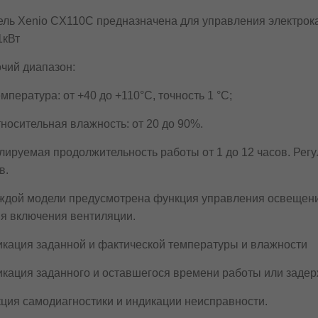
ль Xenio CX110C предназначена для управления электрок
1кВт
чий диапазон:
мпература: от +40 до +110°С, точность 1 °C;
носительная влажность: от 20 до 90%.
лируемая продолжительность работы от 1 до 12 часов. Рег
в.
ждой модели предусмотрена функция управления освещени
я включения вентиляции.
кация заданной и фактической температуры и влажности
кация заданного и оставшегося времени работы или заде
ция самодиагностики и индикации неисправности.