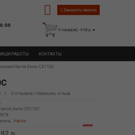
Заказать звонок
0:00
0 товар(ов) - 0.00 р.
НАШИ РАБОТЫ
КОНТАКТЫ
вления Harvia Xenio CX110C
0C
0 отзывов
Написать отзыв
/
и
Harvia Xenio CX110C
2874
итель:
Harvia
92 р.