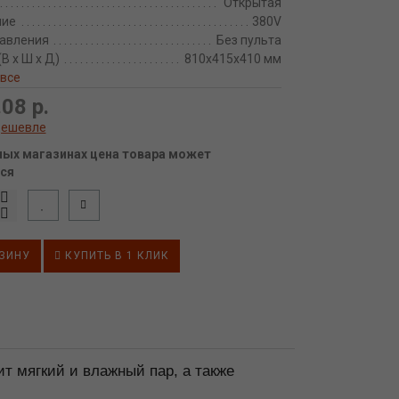
Открытая
ние
380V
равления
Без пульта
В х Ш х Д)
810х415х410 мм
 все
08 р.
дешевле
ных магазинах цена товара может
ся
ЗИНУ
КУПИТЬ В 1 КЛИК
т мягкий и влажный пар, а также