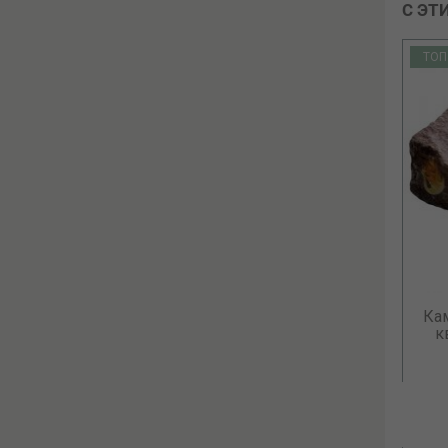
С ЭТ
ТОП
ТОП
Камни для бани Габбро-диабаз
Ка
Колотый, 20 кг....
к
27.00 р.
В КОРЗИНУ