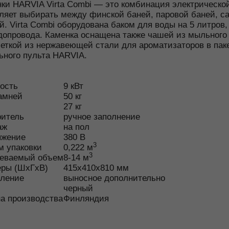
ки HARVIA Virta Combi — это комбинация электрической
ляет выбирать между финской баней, паровой баней, с
й. Virta Combi оборудована баком для воды на 5 литров
допровода. Каменка оснащена также чашей из мыльного
еткой из нержавеющей стали для ароматизаторов в пак
ьного пульта HARVIA.
ость
9
кВт
амней
50
кг
27
кг
ритель
ручное заполнение
аж
на пол
яжение
380
В
3
 упаковки
0,222
м
3
реваемый объем
8-14
м
еры (ШхГхВ)
415x410x810
мм
вление
выносное дополнительно
черный
а производства
Финляндия