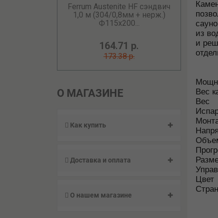
Камен
Ferrum Austenite HF сэндвич
позво
1,0 м (304/0,8мм + нерж.)
Ф115х200...
сауно
из во
и реш
164.71 р.
отдел
173.38 р.
Мощн
О МАГАЗИНЕ
Вес к
Вес
Испа
Монт
Как купить
Напр
Объем
Прог
Разм
Доставка и оплата
Упра
Цвет
Стран
О нашем магазине