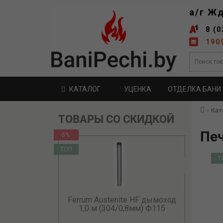
а/г Ж
8 (0
190
КАТАЛОГ
УЦЕНКА
ОТДЕЛКА БАНИ
Кат
ТОВАРЫ СО СКИДКОЙ
Печ
-5%
ТОП
Т
Ferrum Austenite HF дымоход
1,0 м (304/0,8мм) Ф115