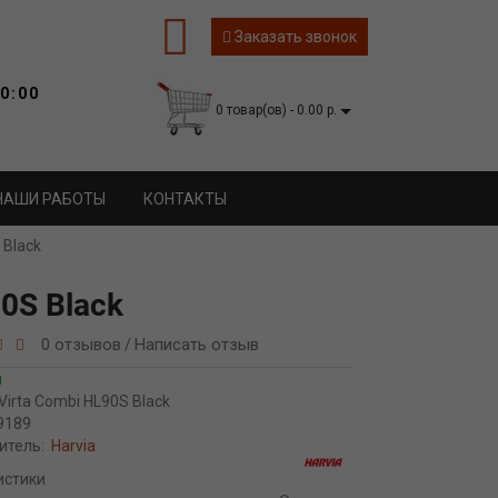
Заказать звонок
0:00
0 товар(ов) - 0.00 р.
НАШИ РАБОТЫ
КОНТАКТЫ
 Black
90S Black
0 отзывов
Написать отзыв
/
и
Virta Combi HL90S Black
9189
итель:
Harvia
истики