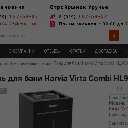
дановичи
Стройрынок Уручье
127-54-07
107-54-07
29)
8 (029)
964-25@mail.ru
Приём звонков с 09:00 до 2
О КОМПАНИИ
ОТЗЫВЫ
СТАТЬИ
ДОСТАВКА
Печь для бани Harvia Virta Combi HL90S
алог
Печи для бани
Harvia
ь для бани Harvia Virta Combi HL
ОП
В наличи
Модель:
Код (ID):
Производ
Характер