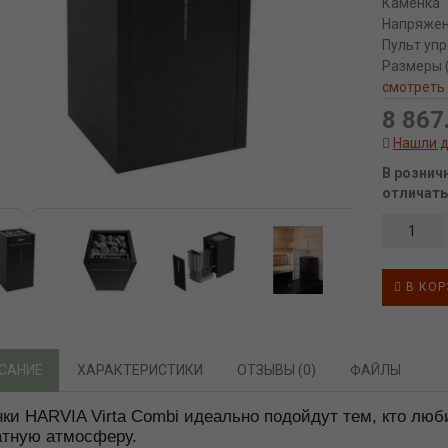
Каменка
Напряже
Пульт уп
Размеры (
смотреть
8 867.
Нашли 
В рознич
отличать
В КОР
САНИЕ
ХАРАКТЕРИСТИКИ
ОТЗЫВЫ (0)
ФАЙЛЫ
ки HARVIA Virta Combi идеально подойдут тем, кто люби
тную атмосферу.