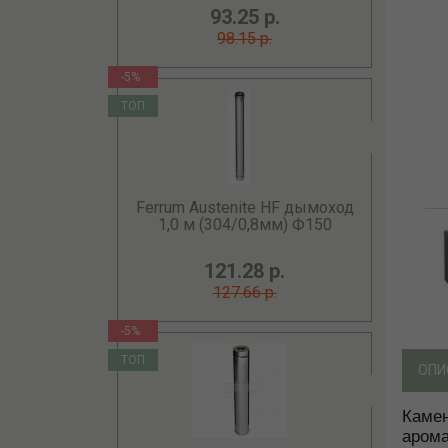
93.25 р.
98.15 р.
-5%
ТОП
Ferrum Austenite HF дымоход
1,0 м (304/0,8мм) Ф150
121.28 р.
127.66 р.
-5%
ТОП
ОПИ
Камен
арома