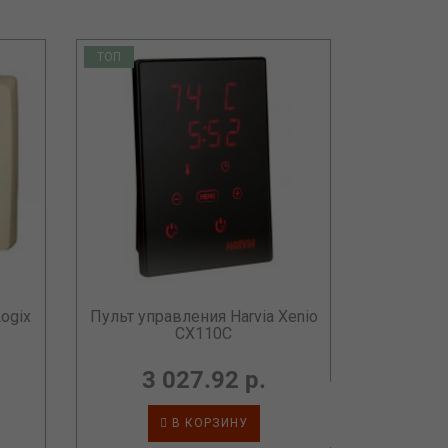
ТОП
ТОП
Пульт упр
ogix
Пульт управления Harvia Xenio
CX110C
3 027.92 р.
В КОРЗИНУ